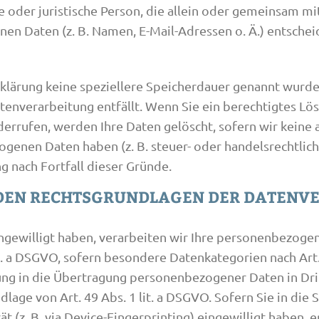
che oder juristische Person, die allein oder gemeinsam 
n Daten (z. B. Namen, E-Mail-Adressen o. Ä.) entschei
rklärung keine speziellere Speicherdauer genannt wurd
Datenverarbeitung entfällt. Wenn Sie ein berechtigtes 
errufen, werden Ihre Daten gelöscht, sofern wir keine 
ogenen Daten haben (z. B. steuer- oder handelsrechtlic
ng nach Fortfall dieser Gründe.
 DEN RECHTSGRUNDLAGEN DER DATENVE
ingewilligt haben, verarbeiten wir Ihre personenbezoge
 lit. a DSGVO, sofern besondere Datenkategorien nach Ar
gung in die Übertragung personenbezogener Daten in Dri
age von Art. 49 Abs. 1 lit. a DSGVO. Sofern Sie in die
ät (z. B. via Device-Fingerprinting) eingewilligt haben,